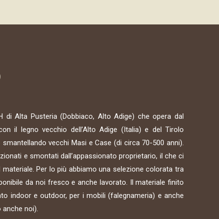
O
di Alta Pusteria (Dobbiaco, Alto Adige) che opera dal
n il legno vecchio dell’Alto Adige (Italia) e del Tirolo
le smantellando vecchi Masi e Case (di circa 70-500 anni).
ionati e smontati dall’appassionato proprietario, il che ci
l materiale. Per lo più abbiamo una selezione colorata tra
sponibile da noi fresco e anche lavorato. Il materiale finito
nto indoor e outdoor, per i mobili (falegnameria) e anche
 anche noi).