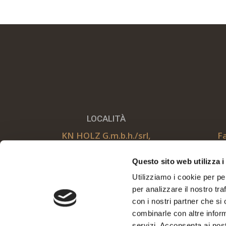
LOCALITÀ
KN HOLZ G.m.b.h./srl,
F
Zona artigianale Grazze n.10
T
Questo sito web utilizza i
39034, Dobbiaco
Ema
Utilizziamo i cookie per pe
per analizzare il nostro tra
con i nostri partner che si
combinarle con altre inform
servizi. Acconsenta ai nost