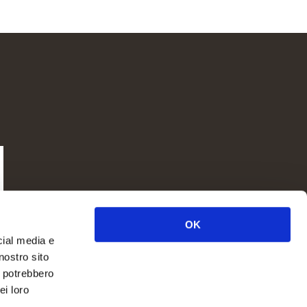
OK
cial media e
nostro sito
i potrebbero
ei loro